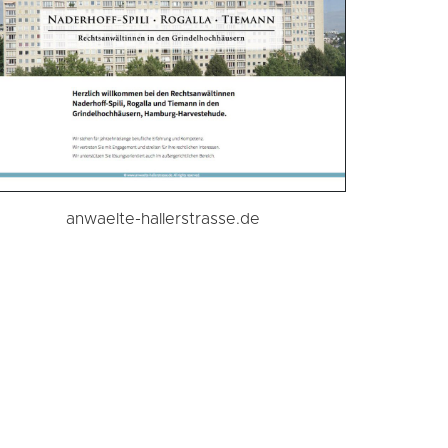
anwaelte-hallerstrasse.de