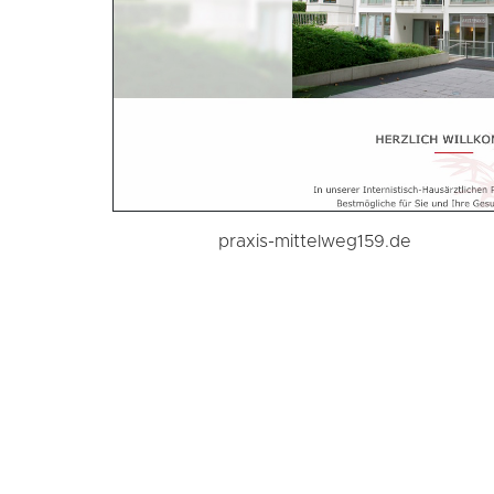
praxis-mittelweg159.de